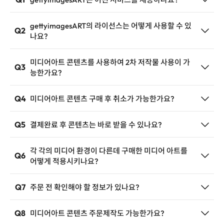
'gettyimagesART'는 전 세계의 실력 있는 작가의 미디어
아트 작품을 일상속에서 손쉽게 감상할 수 있는 서비스를
gettyimagesART의 라이선스는 어떻게 사용할 수 있
제공합니다.
Q2
나요?
gettyimagesART의 미디어아트 라이선스는 계약구매를
이름
*
통해 합의한 작품을 사전 협의된 매체에 일정 기간동안 자
유롭게 송출할 수 있습니다.
미디어아트 콘텐츠를 사용하여 2차 저작물 사용이 가
Q3
gettyimagesART에서 제공하는 미디어아트 콘텐츠는 계
능한가요?
약된 범위의 범위 외의 의뢰로 수정/편집 하여 2차 저작물
회사명
을 생성할 수 없습니다. 이를 위반할 시, 법적 책임이 부여
무상 취소가 가능한 경우 : 세금계산서 발행 이전
Q4
미디어아트 콘텐츠 구매 후 취소가 가능한가요?
될 수 있습니다.
취소 수수료가 발생하는 경우 : 비용 결제일 포함된 이후
(취소 수수료는 결제금액의 10% 입니다.)
이메일
Q5
결제완료 후 콘텐츠는 바로 받을 수 있나요?
취소 불가한 경우 : 콘텐츠 전달이 완료된 이후
계약서와 세금계산서 등의 행정절차 및 최종 결제 후 영업
일 기준 5~7일 정도가 소요됩니다.
gettyimagesART의 콘텐츠는 고객님께서 결제가 완료된
각 각의 미디어 환경이 다른데 구매한 미디어 아트를
고객이 원하는 맞춤 파사드와 조명 및 형태, 환경별로 제작
Q6
전화번호
후 바로 사용하실 수 있도록 맞춤형으로 제공해드립니다.
*
어떻게 적용시키나요?
가능합니다. 또한, 미디어크기에 맞지 않는 경우 변형 및
따라서, 주문서 문의 시 아래 정보를 함께 주시면 더 빠른
확장의 작업 또한,
상담이 가능합니다.
미디어크기에 맞지 않는 경우 변형 및 확장의 작업을 통해
Q7
주문 전 확인해야 할 정보가 있나요?
문의내용
커스터마이징 서비스도 제공해드립니다.
< VIDEO >
당사의 웹사이트에서 찾으실 수 없거나 고객님의 공간에
Media Spec : 예시) W 20m * (h) 10m / LED 1.8 pitch
Q8
미디어아트 콘텐츠 주문제작도 가능한가요?
맞춤형 미디어아트 작품을 제작하고싶으신 경우 제작요청
Resolution : 예시) W 18,000 px * (H) 5,500 px