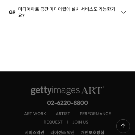
이 가능합니다.
File Format : 예시) MP4 / MOV
미디어아트 작품을 신규로 제작하고자 하시는 경우 고객
개인정보 수집 및 이용에 동의합니다.
미디어아트 공간 미디어월에 설치 서비스도 가능한가
Q9
Frame Rate : 예시) 25 fps / 30 fps
내용보기
센터로 문의 부탁드립니다. (cs@gettyimages.co.kr)
요?
네, 가능합니다. 고객님의 설치하시는 공간/디스플레이에
File Size : 예시) 800mb 미만
따라 매체설치부터 투입된 기획에 맞는 미디어아트 작품
까지 ONE LINE 서비스로 제공해드립니다.
문의 / 등록하기
02-6220-8800
ART WORK
ARTIST
PERFORMANCE
REQUEST
JOIN US
서비스약관
라이선스 약관
개인보호방침