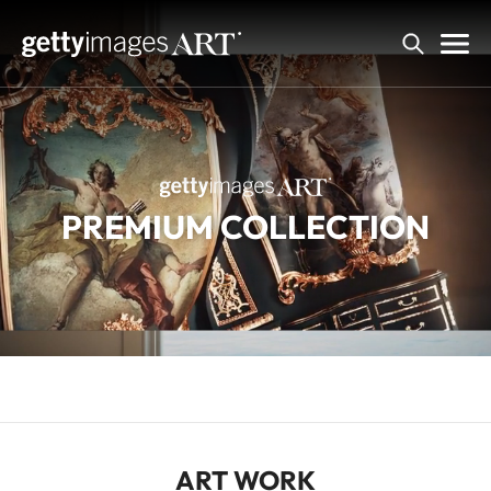
검색
ART WORK
ARTIST
PREMIUM COLLECTION
PERFORMANCE
REQUEST
JOIN US
ART WORK