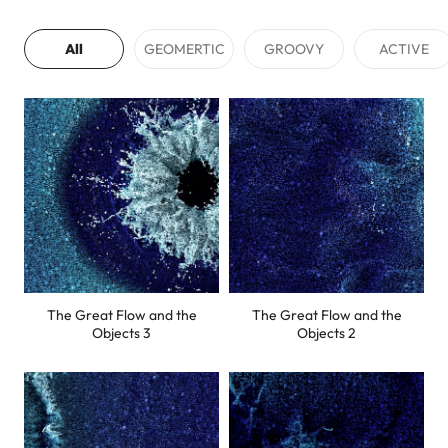
All
GEOMERTIC
GROOVY
ACTIVE
The Great Flow and the
The Great Flow and the
Objects 3
Objects 2
이름
*
회사명