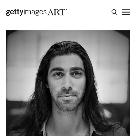
검색
ART WORK
ARTIST
PERFORMANCE
REQUEST
JOIN US