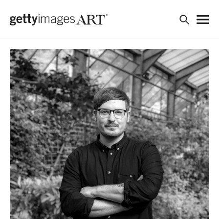
검색
ART WORK
ARTIST
PERFORMANCE
REQUEST
JOIN US