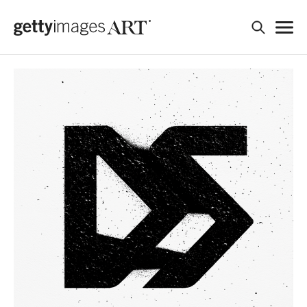
검색
ART WORK
ARTIST
PERFORMANCE
REQUEST
JOIN US